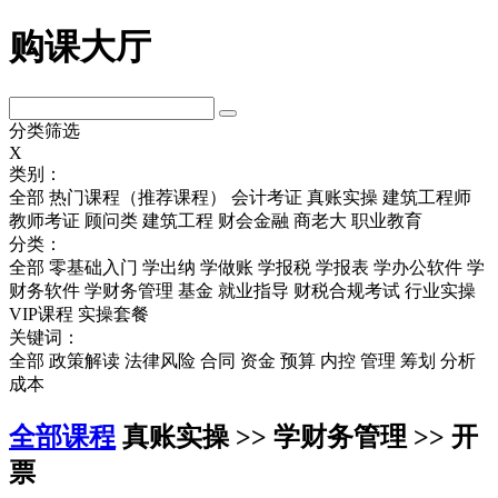
购课大厅
分类筛选
X
类别：
全部
热门课程（推荐课程）
会计考证
真账实操
建筑工程师
教师考证
顾问类
建筑工程
财会金融
商老大
职业教育
分类：
全部
零基础入门
学出纳
学做账
学报税
学报表
学办公软件
学
财务软件
学财务管理
基金
就业指导
财税合规考试
行业实操
VIP课程
实操套餐
关键词：
全部
政策解读
法律风险
合同
资金
预算
内控
管理
筹划
分析
成本
全部课程
真账实操 >> 学财务管理 >> 开
票