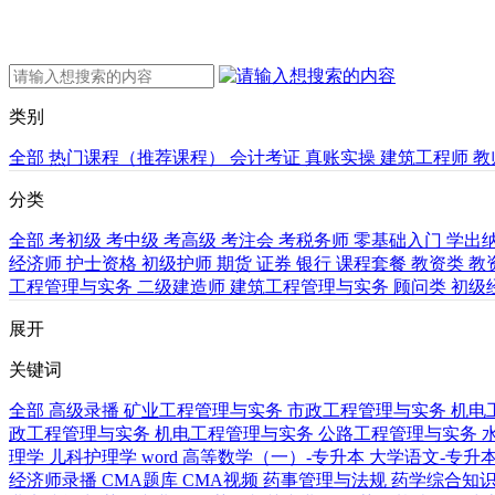
类别
全部
热门课程（推荐课程）
会计考证
真账实操
建筑工程师
教
分类
全部
考初级
考中级
考高级
考注会
考税务师
零基础入门
学出
经济师
护士资格
初级护师
期货
证券
银行
课程套餐
教资类
教
工程管理与实务
二级建造师
建筑工程管理与实务
顾问类
初级
展开
关键词
全部
高级录播
矿业工程管理与实务
市政工程管理与实务
机电
政工程管理与实务
机电工程管理与实务
公路工程管理与实务
理学
儿科护理学
word
高等数学（一）-专升本
大学语文-专升
经济师录播
CMA题库
CMA视频
药事管理与法规
药学综合知