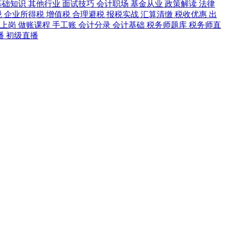
基础知识
其他行业
面试技巧
会计职场
基金从业
政策解读
法律
税
企业所得税
增值税
合理避税
报税实战
汇算清缴
税收优惠
出
速上岗
做账课程
手工账
会计分录
会计基础
税务师题库
税务师直
播
初级直播