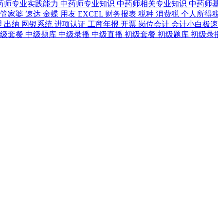
药师专业实践能力
中药师专业知识
中药师相关专业知识
中药师
管家婆
速达
金蝶
用友
EXCEL
财务报表
税种
消费税
个人所得
理
出纳
网银系统
进项认证
工商年报
开票
岗位会计
会计小白极
中级套餐
中级题库
中级录播
中级直播
初级套餐
初级题库
初级录