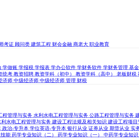
师考证
顾问类
建筑工程
财会金融
商老大
职业教育
纳
学做账
学报税
学报表
学办公软件
学财务软件
学财务管理
基
资统考
教资招聘
教资学科（初中）
教资学科（高中）
老板财税
经济师
中级经济师
中级经济师
管理
财税
工程管理与实务
水利水电工程管理与实务
公路工程管理与实务
水利水电工程管理与实务
建设工程法规及相关知识
建设工程项目
本
政治-专升本
学位英语-专升本
银行从业
证券从业
期货从业
实
识技能
药学专业知识（二）
药学专业知识（一）
中药学专业知