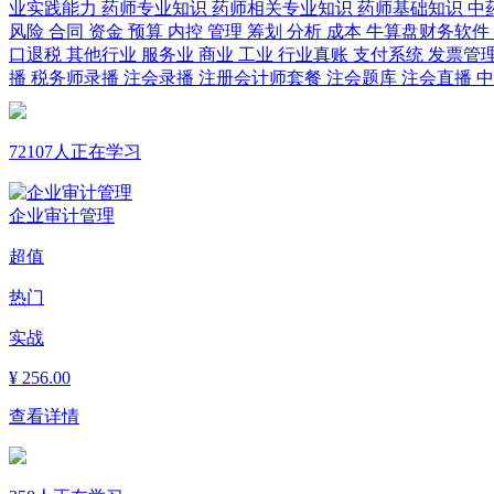
业实践能力
药师专业知识
药师相关专业知识
药师基础知识
中
风险
合同
资金
预算
内控
管理
筹划
分析
成本
牛算盘财务软件
口退税
其他行业
服务业
商业
工业
行业真账
支付系统
发票管
播
税务师录播
注会录播
注册会计师套餐
注会题库
注会直播
72107人正在学习
企业审计管理
超值
热门
实战
¥
256.00
查看详情