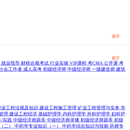
展开
展开
金
就业指导
财税合规考试
行业实操
VIP课程
考CMA
公开课
考
社会工作者
成人高考
初级经济师
中级经济师
一级建造师
建筑
建设工程法规及知识
建设工程施工管理
矿业工程管理与实务
市
管理
建设工程经济
基础护理学
内科护理学
外科护理学
妇科护
务/实践
中级经济师题库
中级经济师录播
初级经济师题库
初级
识（二）
中药学专业知识（一）
中药学综合知识与技能
药师专