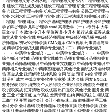
工程管理与实务
水利水电工程管理与实务
公路工程管理与实
务
建设工程法规及知识
建设工程施工管理
矿业工程管理与实
务
市政工程管理与实务
机电工程管理与实务
公路工程管理与
实务
水利水电工程管理与实务
建设工程法规及相关知识
建设
工程项目管理
建设工程经济
基础护理学
内科护理学
外科护理
学
妇科护理学
儿科护理学
word
高等数学（一）-专升本
大学
语文-专升本
政治-专升本
学位英语-专升本
银行从业
证券从业
期货从业
实务/实践
中级经济师题库
中级经济师录播
初级经
济师题库
初级经济师录播
CMA题库
CMA视频
药事管理与法
规
药学综合知识技能
药学专业知识（二）
药学专业知识
（一）
中药学专业知识（二）
中药学专业知识（一）
中药学
综合知识与技能
药师专业实践能力
药师专业知识
药师相关专
业知识
药师基础知识
中药师专业实践能力
中药师专业知识
中
药师相关专业知识
中药师基础知识
其他行业
面试技巧
会计职
场
基金从业
政策解读
法律风险
合同
资金
预算
内控
管理
筹
划
分析
成本
牛算盘财务软件
管家婆
速达
金蝶
用友
EXCEL
财务报表
税种
消费税
个人所得税
企业所得税
增值税
合理避
税
报税实战
汇算清缴
税收优惠
出口退税
其他行业
服务业
商
业
工业
行业真账
支付系统
发票管理
出纳
网银系统
进项认证
工商年报
开票
岗位会计
会计小白极速上岗
做账课程
手工账
会计分录
会计基础
税务师题库
税务师直播
税务师录播
注会
录播
注册会计师套餐
注会题库
注会直播
中级套餐
中级题库