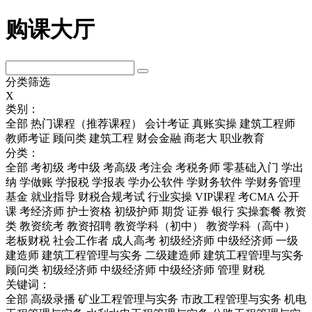
购课大厅
分类筛选
X
类别：
全部
热门课程（推荐课程）
会计考证
真账实操
建筑工程师
教师考证
顾问类
建筑工程
财会金融
商老大
职业教育
分类：
全部
考初级
考中级
考高级
考注会
考税务师
零基础入门
学出
纳
学做账
学报税
学报表
学办公软件
学财务软件
学财务管理
基金
就业指导
财税合规考试
行业实操
VIP课程
考CMA
公开
课
考经济师
护士资格
初级护师
期货
证券
银行
实操套餐
教资
类
教资统考
教资招聘
教资学科（初中）
教资学科（高中）
老板财税
社会工作者
成人高考
初级经济师
中级经济师
一级
建造师
建筑工程管理与实务
二级建造师
建筑工程管理与实务
顾问类
初级经济师
中级经济师
中级经济师
管理
财税
关键词：
全部
高级录播
矿业工程管理与实务
市政工程管理与实务
机电